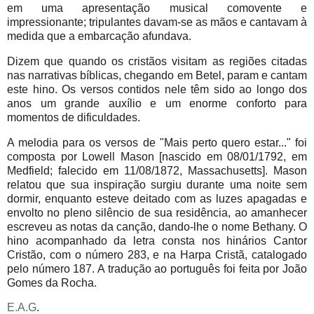
em uma apresentação musical comovente e
impressionante; tripulantes davam-se as mãos e cantavam à
medida que a embarcação afundava.
Dizem que quando os cristãos visitam as regiões citadas
nas narrativas bíblicas, chegando em Betel, param e cantam
este hino. Os versos contidos nele têm sido ao longo dos
anos um grande auxílio e um enorme conforto para
momentos de dificuldades.
A melodia para os versos de "Mais perto quero estar..." foi
composta por Lowell Mason [nascido em 08/01/1792, em
Medfield; falecido em 11/08/1872, Massachusetts]. Mason
relatou que sua inspiração surgiu durante uma noite sem
dormir, enquanto esteve deitado com as luzes apagadas e
envolto no pleno silêncio de sua residência, ao amanhecer
escreveu as notas da canção, dando-lhe o nome Bethany. O
hino acompanhado da letra consta nos hinários Cantor
Cristão, com o número 283, e na Harpa Cristã, catalogado
pelo número 187. A tradução ao português foi feita por João
Gomes da Rocha.
E.A.G
.