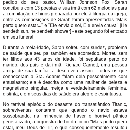
pedido do seu pastor, William Johnson Fox, Sarah
contribuiu com 13 poesias e sua irmã com 62 melodias para
a compilação de hinos preparada por ele à liturgia da igreja,
entre as composições de Sarah foram apresentadas "Mais
perto quero estar..." e "Ele envia o sol, Ele envia chuva" [He
sendeth sun, he sendeth shower] - este segundo foi entoado
em seu funeral.
Durante a meia-idade, Sarah sofreu com surdez, problema
de saúde que seu pai também era acometido. Morreu sem
ter filhos aos 43 anos de idade, foi sepultada perto do
marido, dos pais e da irmã. Richard Garnett, uma pessoa
amiga de sua família, a descreveu assim: "Todos os que
conheceram a Sra. Adams falam dela pessoalmente com
entusiasmo; ela é descrita como uma mulher de beleza e
magnetismo singular, meiga e verdadeiramente feminina,
distinta, e em seus dias de saúde era alegre e espirituosa.
No terrível episódio do desastre do transatlântico Titanic,
sobreviventes contaram que quando o navio estava
sossobrando, na iminência de haver o horrível pânico
generalizado, a orquestra de bordo tocou "Mais perto quero
estar, meu Deus de Ti", o que consequentemente resultou