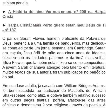
subiam por ela.
►
A História do hino Ver-nos-emos, nº 200 na Harpa
Cristã
►
Harpa Cristã: Mais Perto quero estar, meu Deus de Ti
- nº 187
O pai de Sarah Flower, homem praticante da Palavra de
Deus, pertencia a uma família de banqueiros, mas dedicou-
se como editor de um jornal semanal em Cambridge. Sarah
era caçula, ficou órfã de mãe aos cinco anos de idade e
cresceu sob os cuidados paternos e da irmã mais velha,
Eliza Flower, que também notabilizou-se como compositora.
A jovem Sarah chamava atenção pelo talento em literatura,
muitos textos de sua autoria foram publicados no periódico
do pai.
Em sua fase adulta, já casada com William Bridges Adams,
foi bem sucedida ao participar de Macbeth, de William
Shakespeare, como atriz, e obteve também relativo sucesso
em outras peças teatrais, porém, afastou-se das artes
cênicas e demonstrou fervor religioso através da poesia. A