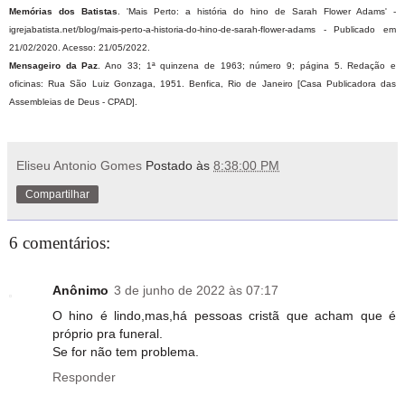
Memórias dos Batistas
. 'Mais Perto: a história do hino de Sarah Flower Adams' -
igrejabatista.net/blog/mais-perto-a-historia-do-hino-de-sarah-flower-adams - Publicado em
21/02/2020. Acesso: 21/05/2022.
Mensageiro da Paz
. Ano 33; 1ª quinzena de 1963; número 9; página 5. Redação e
oficinas: Rua São Luiz Gonzaga, 1951. Benfica, Rio de Janeiro [Casa Publicadora das
Assembleias de Deus - CPAD].
Eliseu Antonio Gomes
Postado às
8:38:00 PM
Compartilhar
6 comentários:
Anônimo
3 de junho de 2022 às 07:17
O hino é lindo,mas,há pessoas cristã que acham que é
próprio pra funeral.
Se for não tem problema.
Responder