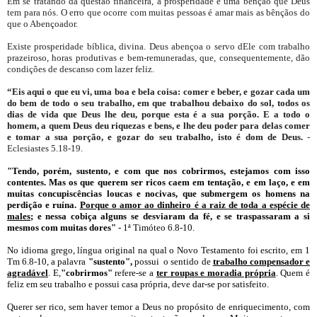
Em se tratando da questão financeira, a prosperidade é uma bênção que Deus
tem para nós. O erro que ocorre com muitas pessoas é amar mais as bênçãos do
que o Abençoador.
Existe prosperidade bíblica, divina. Deus abençoa o servo dEle com trabalho
prazeiroso, horas produtivas e bem-remuneradas, que, consequentemente, dão
condições de descanso com lazer feliz.
“Eis aqui o que eu vi, uma boa e bela coisa: comer e beber, e gozar cada um
do bem de todo o seu trabalho, em que trabalhou debaixo do sol, todos os
dias de vida que Deus lhe deu, porque esta é a sua porção. E a todo o
homem, a quem Deus deu riquezas e bens, e lhe deu poder para delas comer
e tomar a sua porção, e gozar do seu trabalho, isto é dom de Deus.
-
Eclesiastes 5.18-19.
"Tendo, porém, sustento, e com que nos cobrirmos, estejamos com isso
contentes. Mas os que querem ser ricos caem em tentação, e em laço, e em
muitas concupiscências loucas e nocivas, que submergem os homens na
perdição e ruína.
Porque o amor ao dinheiro é a raiz de toda a espécie de
males
; e nessa cobiça alguns se desviaram da fé, e se traspassaram a si
mesmos com muitas dores"
- 1ª Timóteo 6.8-10.
No idioma grego, língua original na qual o Novo Testamento foi escrito, em 1
Tm 6.8-10, a palavra
"sustento",
possui o sentido de
trabalho compensador e
agradável
. E,
"cobrirmos"
refere-se a
ter roupas e moradia própria
. Quem é
feliz em seu trabalho e possui casa própria, deve dar-se por satisfeito.
Querer ser rico, sem haver temor a Deus no propósito de enriquecimento, com