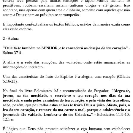
certeza leva pessoas para muitas tentações e laços. Muitos mentem, se
prostituem, roubam, assaltam, matam, traficam drogas e até gente... Isso
acontece, mas apenas com quem ama o dinheiro, somente com aqueles que não
amam a Deus e nem ao próximo se corromperão.
É importante contextualizar os textos bíblicos, usá-los da maneira exata como
eles estão escritos.
2 - A alma
"Deleita-te também no SENHOR, e te concederá os desejos do teu coração"
-
Salmo 37.4.
A alma é a sede das emoções, das vontades, onde estão armazenadas as
informações do intelecto.
Uma das característas do fruto do Espírito é a alegria, uma emoção (Gálatas
5.16-23).
No final do livro Eclesiastes, há a recomendação do Pregador:
"Alegra-te,
jovem, na tua mocidade, e recreie-se o teu coração nos dias da tua
mocidade, e anda pelos caminhos do teu coração, e pela vista dos teus olhos;
sabe, porém, que por todas estas coisas te trará Deus a juízo. Afasta, pois, a
ira do teu coração, e remove da tua carne o mal, porque a adolescência e a
juventude são vaidade. Lembra-te do teu Criador..."
- Eclesiastes 11:9-10;
12.1 a.
É lógico que Deus não promete satisfazer o ego humano sem estabelecer