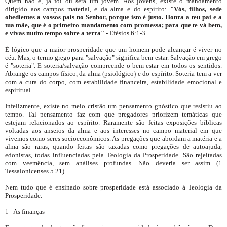
Quem não é, já foi ou será um jovem. Aos jovens, existe o mandamento
dirigido aos campos material, e da alma e do espírito:
"Vós, filhos, sede
obedientes a vossos pais no Senhor, porque isto é justo. Honra a teu pai e a
tua mãe, que é o primeiro mandamento com promessa; para que te vá bem,
e vivas muito tempo sobre a terra"
- Efésios 6:1-3.
É lógico que a maior prosperidade que um homem pode alcançar é viver no
céu. Mas, o termo grego para "salvação" significa bem-estar. Salvação em grego
é "soteria". E soteria/salvação compreende o bem-estar em todos os sentidos.
Abrange os campos físico, da alma (psiológico) e do espírito. Soteria tem a ver
com a cura do corpo, com estabilidade financeira, estabilidade emocional e
espiritual.
Infelizmente, existe no meio cristão um pensamento gnóstico que resistiu ao
tempo. Tal pensamento faz com que pregadores priorizem temáticas que
estejam relacionados ao espírito. Raramente são feitas exposições bíblicas
voltadas aos anseios da alma e aos interesses no campo material em que
vivemos como seres socioeconômicos. As pregações que abordam a matéria e a
alma são raras, quando feitas são taxadas como pregações de autoajuda,
edonistas, todas influenciadas pela Teologia da Prosperidade. São rejeitadas
com veemência, sem análises profundas. Não deveria ser assim (1
Tessalonicenses 5.21).
Nem tudo que é ensinado sobre prosperidade está associado à Teologia da
Prosperidade.
1 - As finanças