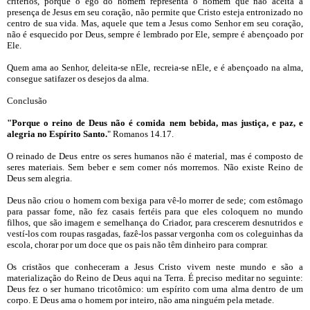
critérios, porque o ego do homem representa o homem que não aceita a
presença de Jesus em seu coração, não permite que Cristo esteja entronizado no
centro de sua vida. Mas, aquele que tem a Jesus como Senhor em seu coração,
não é esquecido por Deus, sempre é lembrado por Ele, sempre é abençoado por
Ele.
Quem ama ao Senhor, deleita-se nEle, recreia-se nEle, e é abençoado na alma,
consegue satifazer os desejos da alma.
Conclusão
"Porque o reino de Deus não é comida nem bebida, mas justiça, e paz, e
alegria no Espírito Santo.
" Romanos 14.17.
O reinado de Deus entre os seres humanos não é material, mas é composto de
seres materiais. Sem beber e sem comer nós morremos. Não existe Reino de
Deus sem alegria.
Deus não criou o homem com bexiga para vê-lo morrer de sede; com estômago
para passar fome, não fez casais fertéis para que eles coloquem no mundo
filhos, que são imagem e semelhança do Criador, para crescerem desnutridos e
vestí-los com roupas rasgadas, fazê-los passar vergonha com os coleguinhas da
escola, chorar por um doce que os pais não têm dinheiro para comprar.
Os cristãos que conheceram a Jesus Cristo vivem neste mundo e são a
materialização do Reino de Deus aqui na Terra. É preciso meditar no seguinte:
Deus fez o ser humano tricotômico: um espírito com uma alma dentro de um
corpo. E Deus ama o homem por inteiro, não ama ninguém pela metade.