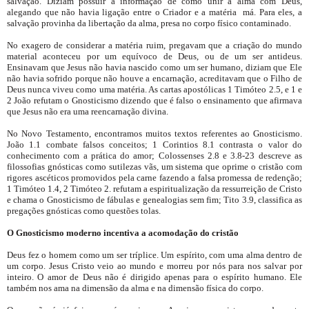
salvação. Diziam possuir a informação de como unir a alma com Deus,
alegando que não havia ligação entre o Criador e a matéria má. Para eles, a
salvação provinha da libertação da alma, presa no corpo físico contaminado.
No exagero de considerar a matéria ruim, pregavam que a criação do mundo
material aconteceu por um equívoco de Deus, ou de um ser antideus.
Ensinavam que Jesus não havia nascido como um ser humano, diziam que Ele
não havia sofrido porque não houve a encarnação, acreditavam que o Filho de
Deus nunca viveu como uma matéria. As cartas apostólicas 1 Timóteo 2.5, e 1 e
2 João refutam o Gnosticismo dizendo que é falso o ensinamento que afirmava
que Jesus não era uma reencarnação divina.
No Novo Testamento, encontramos muitos textos referentes ao Gnosticismo.
João 1.1 combate falsos conceitos; 1 Corintios 8.1 contrasta o valor do
conhecimento com a prática do amor; Colossenses 2.8 e 3.8-23 descreve as
filossofias gnósticas como sutilezas vãs, um sistema que oprime o cristão com
rigores ascéticos promovidos pela carne fazendo a falsa promessa de redenção;
1 Timóteo 1.4, 2 Timóteo 2. refutam a espiritualização da ressurreição de Cristo
e chama o Gnosticismo de fábulas e genealogias sem fim; Tito 3.9, classifica as
pregações gnósticas como questões tolas.
O Gnosticismo moderno incentiva a acomodação do cristão
Deus fez o homem como um ser tríplice. Um espírito, com uma alma dentro de
um corpo. Jesus Cristo veio ao mundo e morreu por nós para nos salvar por
inteiro. O amor de Deus não é dirigido apenas para o espírito humano. Ele
também nos ama na dimensão da alma e na dimensão física do corpo.