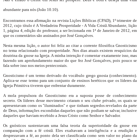
abundante para nós (João 10.10).
Encontramos essa afirmação na revista Lições Bíblicas (CPAD), 1º trimestre de
2012, cujo título é A Verdadeira Prosperidade - A Vida Cristã Abundante, lição
1, página 4, edição do professor, a ser lecionada em 1ª de Janeiro de 2012, em
que os comentários são assinados por José Gonçalves.
Nesta mesma lição, o autor foi feliz ao citar a corrente filosófica Gnosticismo
no tema relacionado com prosperidade. Nos dias atuais existem resquícios da
doutrina da gnose na Igreja. A minha intenção é comentar exatamente isso, mas
fazendo um aprofundamento maior do que fez José Gonçalves, pois pouco se
fala sobre isso nos meios pentecostais.
Gnosticismo é um termo derivado do vocábulo grego gnosia (conhecimento).
Aplica-se esse termo para um conjunto de ensinos heréticos que os líderes da
Igreja Primitiva tiverem que enfrentar duramente.
A mola propulsora do Gnosticismo era a suposta posse de conhecimento
secreto. Os líderes desse movimento criaram o seu clube privado, os quais se
apresentavam como os "iluminados" e que tinham segredos revelados da parte
de Deus, informações escondidas daqueles que não podiam se salvar, inclusive
daqueles que haviam recebido a Jesus Cristo como Senhor e Salvador.
Os gnósticos sustentavam uma falsa teoria da superioridade da gnose em
comparação com a fé cristã. Eles exaltavam a inteligência e a erudição e
desprezavam a fé, ao ponto dela ser classificada como sem valor no plano da