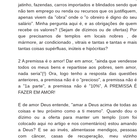
jatinho, fazendas, carros importados e blindados sendo que
não tem emprego ou renda ou recursos que os justifiquem,
apenas vivem da "obra" onde o "o obreiro é digno do seu
salário". Minha pergunta aqui é, e as obrigações de quem
recebe os valores? (Sejam de dízimos ou de ofertas) Por
que precisamos de templos em locais nobres , de
mármore, ar condicionado , vitrais e tantas e tantas e mais
tantas coisas supérfluas, inúteis e hipócritas?
2 A premissa é o amor! Dar em amor, "ainda que vendesse
todos os meus bens e repartisse aos pobres, sem amor,
nada seria"(!) Ora, logo tenho a resposta das questões
anteriores, a premissa não é o "precioso", a premissa não é
a "1a parte", a premissa não é "10%", A PREMISSA É
FAZER EM AMOR!
E de amor Deus entende, "amar a Deus acima de todas as
coisas e teu próximo como a ti mesmo". Quando dou o
dízimo ou a oferta para manter um templo (com foi
colocado aqui no artigo e nos comentários) estou amando
a Deus? E se ao invés, alimentasse mendigos, pessoas
com câncer, casas de recuperação, meu vizinho