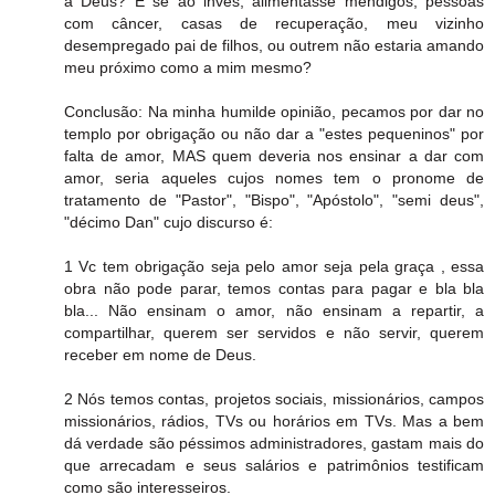
a Deus? E se ao invés, alimentasse mendigos, pessoas
com câncer, casas de recuperação, meu vizinho
desempregado pai de filhos, ou outrem não estaria amando
meu próximo como a mim mesmo?
Conclusão: Na minha humilde opinião, pecamos por dar no
templo por obrigação ou não dar a "estes pequeninos" por
falta de amor, MAS quem deveria nos ensinar a dar com
amor, seria aqueles cujos nomes tem o pronome de
tratamento de "Pastor", "Bispo", "Apóstolo", "semi deus",
"décimo Dan" cujo discurso é:
1 Vc tem obrigação seja pelo amor seja pela graça , essa
obra não pode parar, temos contas para pagar e bla bla
bla... Não ensinam o amor, não ensinam a repartir, a
compartilhar, querem ser servidos e não servir, querem
receber em nome de Deus.
2 Nós temos contas, projetos sociais, missionários, campos
missionários, rádios, TVs ou horários em TVs. Mas a bem
dá verdade são péssimos administradores, gastam mais do
que arrecadam e seus salários e patrimônios testificam
como são interesseiros.