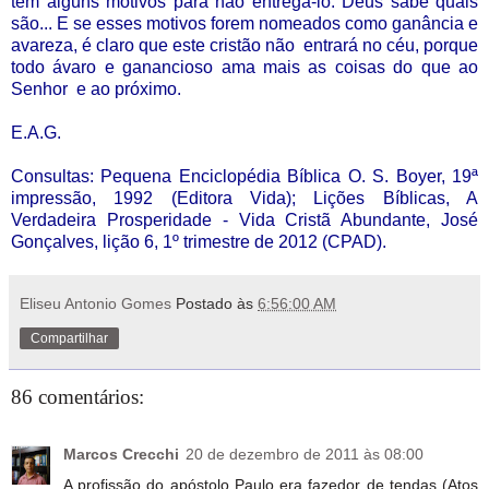
tem alguns motivos para não entregá-lo. Deus sabe quais
são... E se esses motivos forem nomeados como ganância e
avareza, é claro que este cristão não entrará no céu, porque
todo ávaro e ganancioso ama mais as coisas do que ao
Senhor e ao próximo.
E.A.G.
Consultas: Pequena Enciclopédia Bíblica O. S. Boyer, 19ª
impressão, 1992 (Editora Vida); Lições Bíblicas, A
Verdadeira Prosperidade - Vida Cristã Abundante, José
Gonçalves, lição 6, 1º trimestre de 2012 (CPAD).
Eliseu Antonio Gomes
Postado às
6:56:00 AM
Compartilhar
86 comentários:
Marcos Crecchi
20 de dezembro de 2011 às 08:00
A profissão do apóstolo Paulo era fazedor de tendas (Atos