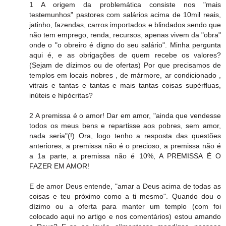
1 A origem da problemática consiste nos "mais
testemunhos" pastores com salários acima de 10mil reais,
jatinho, fazendas, carros importados e blindados sendo que
não tem emprego, renda, recursos, apenas vivem da "obra"
onde o "o obreiro é digno do seu salário". Minha pergunta
aqui é, e as obrigações de quem recebe os valores?
(Sejam de dízimos ou de ofertas) Por que precisamos de
templos em locais nobres , de mármore, ar condicionado ,
vitrais e tantas e tantas e mais tantas coisas supérfluas,
inúteis e hipócritas?
2 A premissa é o amor! Dar em amor, "ainda que vendesse
todos os meus bens e repartisse aos pobres, sem amor,
nada seria"(!) Ora, logo tenho a resposta das questões
anteriores, a premissa não é o precioso, a premissa não é
a 1a parte, a premissa não é 10%, A PREMISSA É O
FAZER EM AMOR!
E de amor Deus entende, "amar a Deus acima de todas as
coisas e teu próximo como a ti mesmo". Quando dou o
dízimo ou a oferta para manter um templo (com foi
colocado aqui no artigo e nos comentários) estou amando