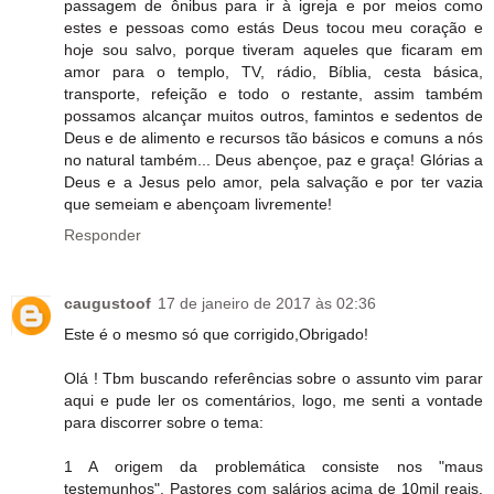
passagem de ônibus para ir à igreja e por meios como
estes e pessoas como estás Deus tocou meu coração e
hoje sou salvo, porque tiveram aqueles que ficaram em
amor para o templo, TV, rádio, Bíblia, cesta básica,
transporte, refeição e todo o restante, assim também
possamos alcançar muitos outros, famintos e sedentos de
Deus e de alimento e recursos tão básicos e comuns a nós
no natural também... Deus abençoe, paz e graça! Glórias a
Deus e a Jesus pelo amor, pela salvação e por ter vazia
que semeiam e abençoam livremente!
Responder
caugustoof
17 de janeiro de 2017 às 02:36
Este é o mesmo só que corrigido,Obrigado!
Olá ! Tbm buscando referências sobre o assunto vim parar
aqui e pude ler os comentários, logo, me senti a vontade
para discorrer sobre o tema:
1 A origem da problemática consiste nos "maus
testemunhos". Pastores com salários acima de 10mil reais,