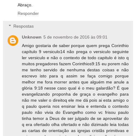
Abraço.
Responder
Respostas
Unknown
5 de novembro de 2016 às 09:01
Amigo gostaria de saber porque quem prega Corinthio
capítulo 9 versiculo14 não prega o versiculo seguinte
ler versiculo e não o contexto de todo capitulo é isto q
muitos pregadores fazem Corinthios9:15 eu porem não
me tenho servido de nenhuma destas coisas e não
escrevo isto para q assim se faça comigo porque
melhor me fora morrer antes que alguém me anule a
glória 9:18 nesse caso qual é o meu galardão? É que
evangelizando proponha de graça o evangelho para
não me valer o direitoq ele me dá pois ai esta amigo o
q paulo queria nos ensinar leia e entenda o contexto
paulo não vivia do Evangelho como vc frisou paulo
tinha temor a Deus de ser julgado de se aproveitar do
q era ofertado olha ofertado e não dizimado leia todas
as cartas de orientação as igrejas cristãs primitivas e