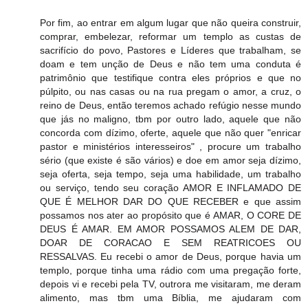
Por fim, ao entrar em algum lugar que não queira construir,
comprar, embelezar, reformar um templo as custas de
sacrifício do povo, Pastores e Líderes que trabalham, se
doam e tem unção de Deus e não tem uma conduta é
patrimônio que testifique contra eles próprios e que no
púlpito, ou nas casas ou na rua pregam o amor, a cruz, o
reino de Deus, então teremos achado refúgio nesse mundo
que jás no maligno, tbm por outro lado, aquele que não
concorda com dízimo, oferte, aquele que não quer "enricar
pastor e ministérios interesseiros" , procure um trabalho
sério (que existe é são vários) e doe em amor seja dízimo,
seja oferta, seja tempo, seja uma habilidade, um trabalho
ou serviço, tendo seu coração AMOR E INFLAMADO DE
QUE É MELHOR DAR DO QUE RECEBER e que assim
possamos nos ater ao propósito que é AMAR, O CORE DE
DEUS É AMAR. EM AMOR POSSAMOS ALEM DE DAR,
DOAR DE CORACAO E SEM REATRICOES OU
RESSALVAS. Eu recebi o amor de Deus, porque havia um
templo, porque tinha uma rádio com uma pregação forte,
depois vi e recebi pela TV, outrora me visitaram, me deram
alimento, mas tbm uma Bíblia, me ajudaram com