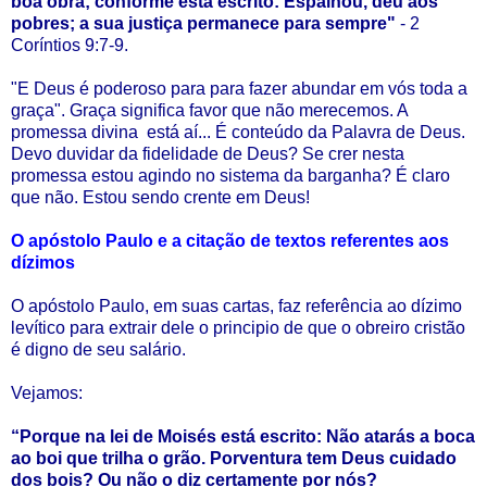
boa obra; conforme está escrito: Espalhou, deu aos
pobres; a sua justiça permanece para sempre"
- 2
Coríntios 9:7-9.
"E Deus é poderoso para para fazer abundar em vós toda a
graça". Graça significa favor que não merecemos. A
promessa divina está aí... É conteúdo da Palavra de Deus.
Devo duvidar da fidelidade de Deus? Se crer nesta
promessa estou agindo no sistema da barganha? É claro
que não. Estou sendo crente em Deus!
O apóstolo Paulo e a citação de textos referentes aos
dízimos
O apóstolo Paulo, em suas cartas, faz referência ao dízimo
levítico para extrair dele o principio de que o obreiro cristão
é digno de seu salário.
Vejamos:
“Porque na lei de Moisés está escrito: Não atarás a boca
ao boi que trilha o grão. Porventura tem Deus cuidado
dos bois? Ou não o diz certamente por nós?