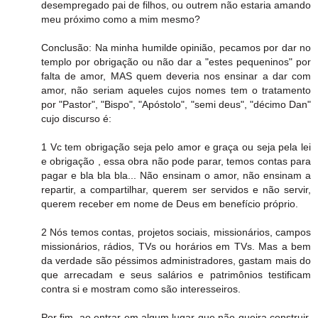
desempregado pai de filhos, ou outrem não estaria amando
meu próximo como a mim mesmo?
Conclusão: Na minha humilde opinião, pecamos por dar no
templo por obrigação ou não dar a "estes pequeninos" por
falta de amor, MAS quem deveria nos ensinar a dar com
amor, não seriam aqueles cujos nomes tem o tratamento
por "Pastor", "Bispo", "Apóstolo", "semi deus", "décimo Dan"
cujo discurso é:
1 Vc tem obrigação seja pelo amor e graça ou seja pela lei
e obrigação , essa obra não pode parar, temos contas para
pagar e bla bla bla... Não ensinam o amor, não ensinam a
repartir, a compartilhar, querem ser servidos e não servir,
querem receber em nome de Deus em benefício próprio.
2 Nós temos contas, projetos sociais, missionários, campos
missionários, rádios, TVs ou horários em TVs. Mas a bem
da verdade são péssimos administradores, gastam mais do
que arrecadam e seus salários e patrimônios testificam
contra si e mostram como são interesseiros.
Por fim, ao entrar em algum lugar que não queira construir,